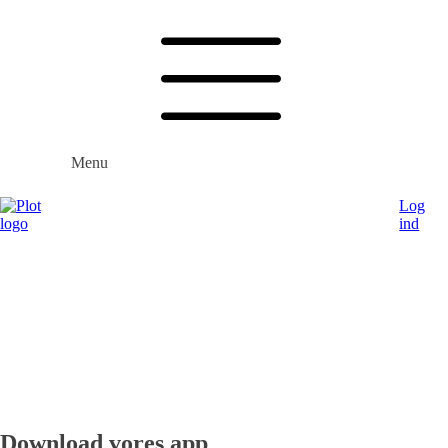
Menu
Log
ind
Sådan virker det
For private udlejere
For samarbejdspartnere
Erhverv
Download vores app