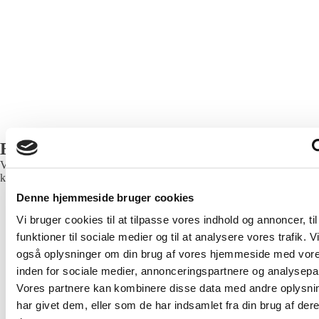
Hvis brugeren parkerer
hver dag i gennemsnit
Hvis brugeren parkerer
Bliv en del af fællesskabet
hver dag i gennemsnit
Vi er et parkeringsfællesskab, hvor private udlejere
kan dele deres pladser med brugere.
Denne hjemmeside bruger cookies
Vi bruger cookies til at tilpasse vores indhold og annoncer, til
funktioner til sociale medier og til at analysere vores trafik. V
også oplysninger om din brug af vores hjemmeside med vore
inden for sociale medier, annonceringspartnere og analysepa
Vores partnere kan kombinere disse data med andre oplysni
Læs mere
har givet dem, eller som de har indsamlet fra din brug af der