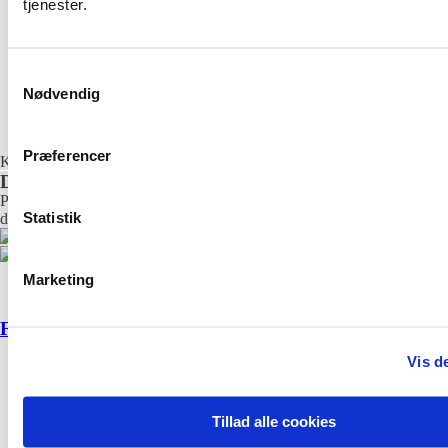
tjenester.
Samtykkevalg
Nødvendig
Læs mere
Præferencer
Kom i gang
Download vores app
Parkér og betal med Plot Parks app. Du betaler således kun for den tid,
Statistik
du parkerer.
Marketing
Følg os på
Facebook
og få de seneste opdateringer
Vis de
Tillad alle cookies